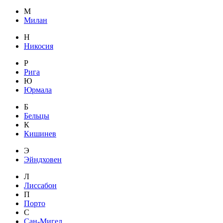
М
Милан
Н
Никосия
Р
Рига
Ю
Юрмала
Б
Бельцы
К
Кишинев
Э
Эйндховен
Л
Лиссабон
П
Порто
С
Сан-Мигел