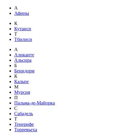
А
Афины
К
Кутаиси
Т
Тбилиси
А
Аликанте
Альсира
Б
Бенидорм
К
Кальпе
М
Мурсия
П
Пальма-де-Майорка
С
Сабадель
Т
Тенерифе
Торревьеха