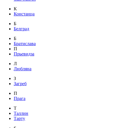
К
Констанца
Б
Белград
Б
Братислава
П
Прьевидза
Л
Любляна
З
Загреб
П
Прага
Т
Таллин
Тарту