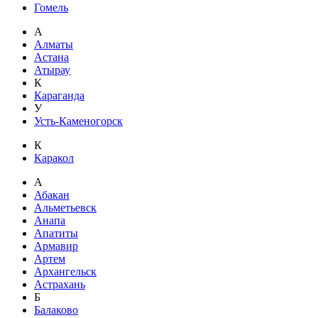
Гомель
А
Алматы
Астана
Атырау
К
Караганда
У
Усть-Каменогорск
К
Каракол
А
Абакан
Альметьевск
Анапа
Апатиты
Армавир
Артем
Архангельск
Астрахань
Б
Балаково