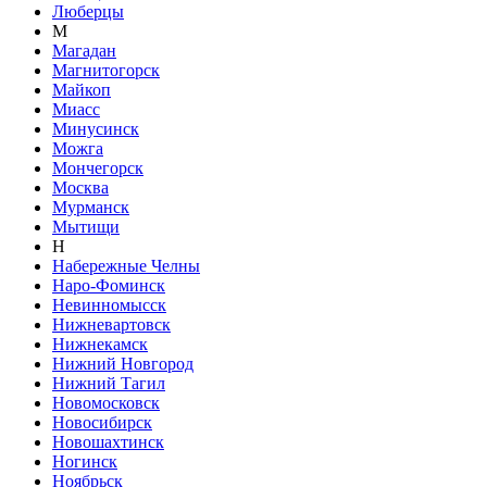
Люберцы
М
Магадан
Магнитогорск
Майкоп
Миасс
Минусинск
Можга
Мончегорск
Москва
Мурманск
Мытищи
Н
Набережные Челны
Наро-Фоминск
Невинномысск
Нижневартовск
Нижнекамск
Нижний Новгород
Нижний Тагил
Новомосковск
Новосибирск
Новошахтинск
Ногинск
Ноябрьск