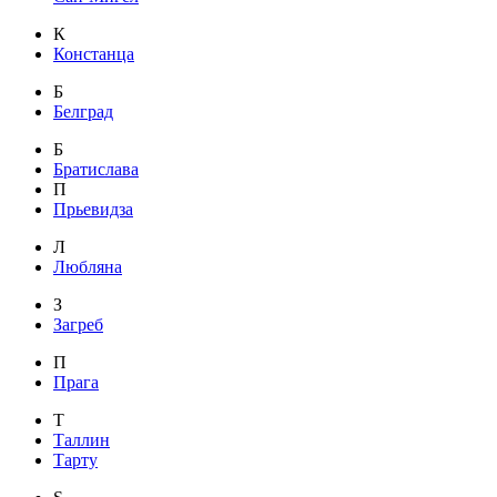
К
Констанца
Б
Белград
Б
Братислава
П
Прьевидза
Л
Любляна
З
Загреб
П
Прага
Т
Таллин
Тарту