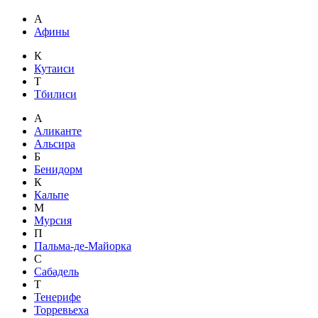
А
Афины
К
Кутаиси
Т
Тбилиси
А
Аликанте
Альсира
Б
Бенидорм
К
Кальпе
М
Мурсия
П
Пальма-де-Майорка
С
Сабадель
Т
Тенерифе
Торревьеха