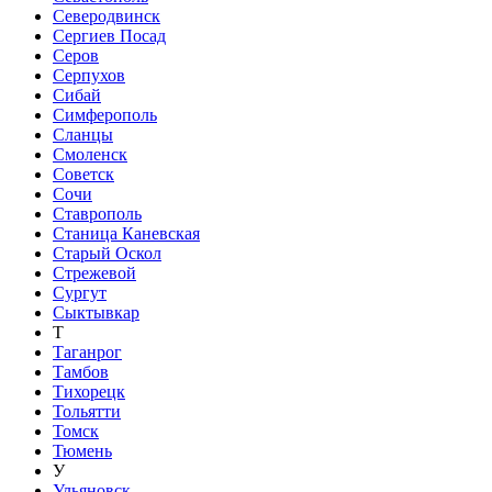
Северодвинск
Сергиев Посад
Серов
Серпухов
Сибай
Симферополь
Сланцы
Смоленск
Советск
Сочи
Ставрополь
Станица Каневская
Старый Оскол
Стрежевой
Сургут
Сыктывкар
Т
Таганрог
Тамбов
Тихорецк
Тольятти
Томск
Тюмень
У
Ульяновск