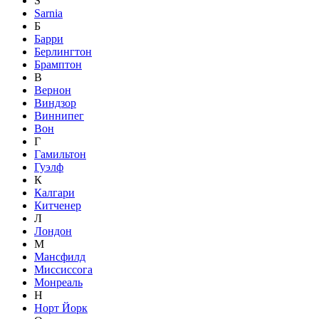
S
Sarnia
Б
Барри
Берлингтон
Брамптон
В
Вернон
Виндзор
Виннипег
Вон
Г
Гамильтон
Гуэлф
К
Калгари
Китченер
Л
Лондон
М
Мансфилд
Миссиссога
Монреаль
Н
Норт Йорк