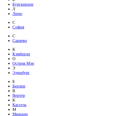
Бургкирхен
Л
Линц
С
София
С
Сараево
К
Кэмберли
О
Остров Мэн
Э
Эдинбург
Б
Берлин
В
Вертер
К
Кассель
М
Мюнхен