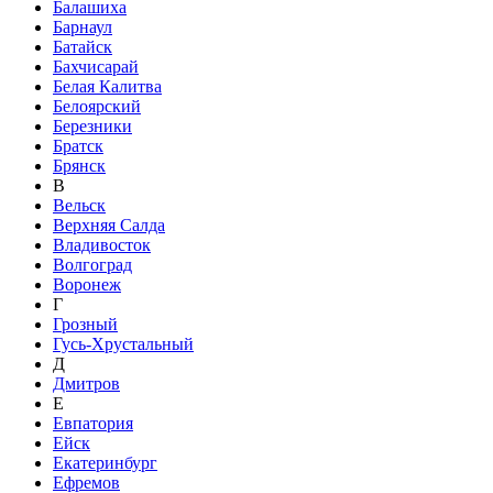
Балашиха
Барнаул
Батайск
Бахчисарай
Белая Калитва
Белоярский
Березники
Братск
Брянск
В
Вельск
Верхняя Салда
Владивосток
Волгоград
Воронеж
Г
Грозный
Гусь-Хрустальный
Д
Дмитров
Е
Евпатория
Ейск
Екатеринбург
Ефремов