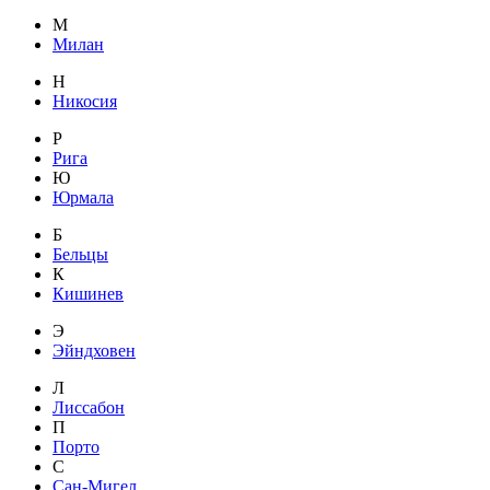
М
Милан
Н
Никосия
Р
Рига
Ю
Юрмала
Б
Бельцы
К
Кишинев
Э
Эйндховен
Л
Лиссабон
П
Порто
С
Сан-Мигел