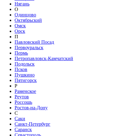
Нягань
О
Одинцово
Октябрьский
Омск
Орск
П
Павловский Посад
Первоуральск
Пермь
Петропавловск-Камчатский
Подольск
Псков
Пушкино
Пятигорск
Р
Раменское
Реутов
Россошь
Ростов-на-Дону
С
Саки
Санкт-Петербург
Саранск
Севастополь