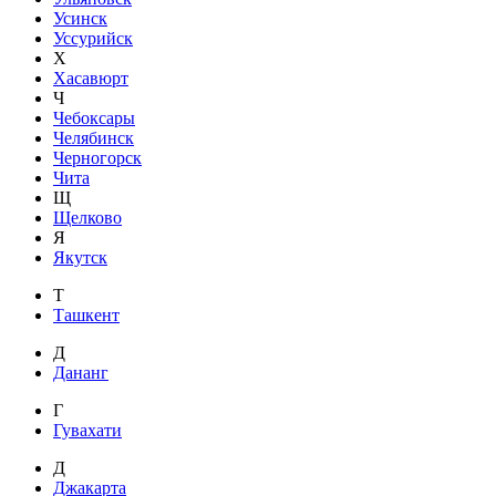
Усинск
Уссурийск
Х
Хасавюрт
Ч
Чебоксары
Челябинск
Черногорск
Чита
Щ
Щелково
Я
Якутск
Т
Ташкент
Д
Дананг
Г
Гувахати
Д
Джакарта