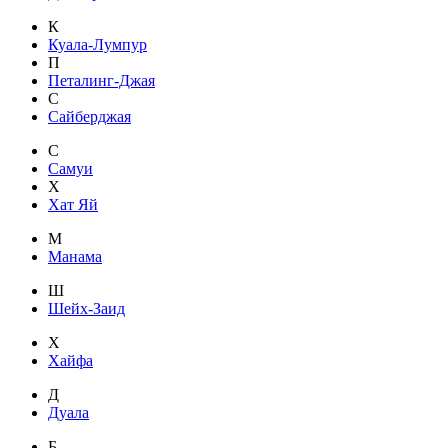
К
Куала-Лумпур
П
Петалинг-Джая
С
Сайберджая
С
Самуи
Х
Хат Яй
М
Манама
Ш
Шейх-Заид
Х
Хайфа
Д
Дуала
Б