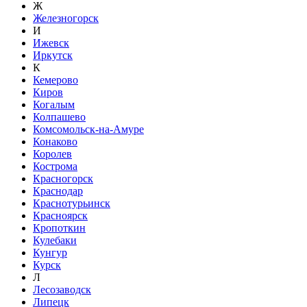
Ж
Железногорск
И
Ижевск
Иркутск
К
Кемерово
Киров
Когалым
Колпашево
Комсомольск-на-Амуре
Конаково
Королев
Кострома
Красногорск
Краснодар
Краснотурьинск
Красноярск
Кропоткин
Кулебаки
Кунгур
Курск
Л
Лесозаводск
Липецк