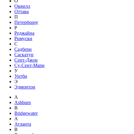
О
Оквилл
Оттава
П
Петербороу
Р
Реджайна
Римуски
С
Садбери
Саскатун
Сент-Джон
Су-Сент-Мари
У
Уитби
Э
Эдмонтон
A
Ashburn
B
Bridgewater
А
Атланта
В