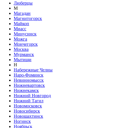
Люберцы
М
Магадан
Магнитогорск
Майкоп
Миасс
Минусинск
Можга
Мончегорск
Москва
Мурманск
Мытищи
Н
Набережные Челны
Наро-Фоминск
Невинномысск
Нижневартовск
Нижнекамск
Нижний Новгород
Нижний Тагил
Новомосковск
Новосибирск
Новошахтинск
Ногинск
Ноябрьск