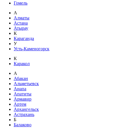
Гомель
А
Алматы
Астана
Атырау
К
Караганда
У
Усть-Каменогорск
К
Каракол
А
Абакан
Альметьевск
Анапа
Апатиты
Армавир
Артем
Архангельск
Астрахань
Б
Балаково